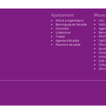
Ajuntament
Munic
Article a organització
Inici
Benvinguda de l'alcalde
Notíc
Consistori
Agen
Urbanisme
Benvi
Treball
PROT
Agenda d'Alcaldia
Car0
Reunions de poble
Ofici
Ajun
Munic
Histò
Què v
Cultur
Ofici