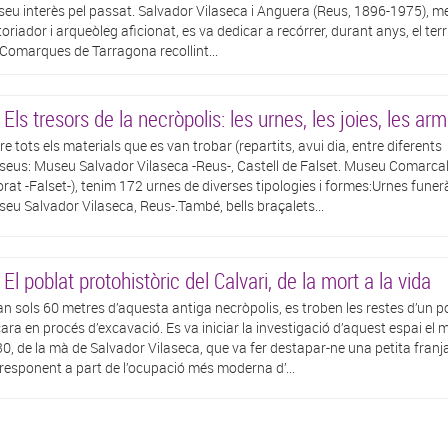
l seu interès pel passat. Salvador Vilaseca i Anguera (Reus, 1896-1975), m
toriador i arqueòleg aficionat, es va dedicar a recórrer, durant anys, el terr
 Comarques de Tarragona recollint...
 Els tresors de la necròpolis: les urnes, les joies, les arm
re tots els materials que es van trobar (repartits, avui dia, entre diferents
eus: Museu Salvador Vilaseca -Reus-, Castell de Falset. Museu Comarcal
orat -Falset-), tenim 172 urnes de diverses tipologies i formes:Urnes funerà
eu Salvador Vilaseca, Reus-.També, bells braçalets...
 El poblat protohistòric del Calvari, de la mort a la vida
an sols 60 metres d’aquesta antiga necròpolis, es troben les restes d’un p
ara en procés d’excavació. Es va iniciar la investigació d’aquest espai el 
0, de la mà de Salvador Vilaseca, que va fer destapar-ne una petita franj
responent a part de l’ocupació més moderna d’...