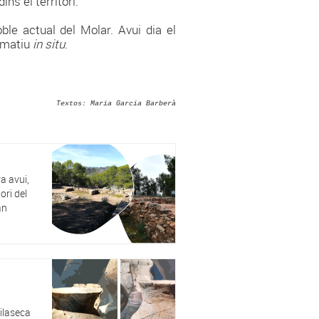
ns el territori.
le actual del Molar. Avui dia el
ormatiu
in situ
.
Textos: Maria Garcia Barberà
a avui,
ori del
an
ilaseca