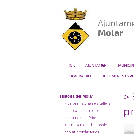
Vés al contingut
Ajuntame
Molar
INICI
AJUNTAMENT
MUNICIPI
CAMERA WEB
DOCUMENTS EXPOS
> 
Història del Molar
> La prehistòria i els tallers
pr
de sílex, les primeres
indústries del Priorat
> El naixement d’un poble: el
poblat protohistòric El