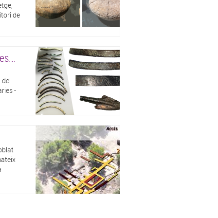
etge,
itori de
es...
 del
ries -
oblat
mateix
a