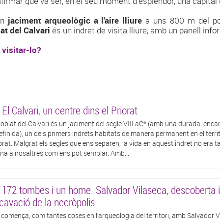
afirmar que va ser, en el seu moment d'esplendor, una capital di
un
jaciment arqueològic a l'aire lliure
a uns 800 m del pob
at del Calvari
és un indret de visita lliure, amb un panell inf
 visitar-lo?
 El Calvari, un centre dins el Priorat
poblat del Calvari és un jaciment del segle VIII aC* (amb una durada, encar
efinida), un dels primers indrets habitats de manera permanent en el territ
orat. Malgrat els segles que ens separen, la vida en aquest indret no era t
ena a nosaltres com ens pot semblar. Amb...
 172 tombes i un home. Salvador Vilaseca, descoberta i
cavació de la necròpolis
 comença, com tantes coses en l’arqueologia del territori, amb Salvador V