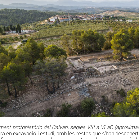
ment protohistòric del Calvari, segles VIII a VI aC (aproxim
ra en excavació i estudi, amb les restes que s'han descobert d