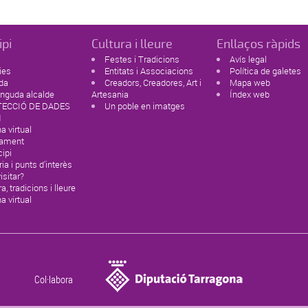
ipi
Cultura i lleure
Enllaços ràpids
Festes i Tradicions
Avís legal
ies
Entitats i Associacions
Política de galetes
da
Creadors, Creadores, Art i
Mapa web
nguda alcalde
Artesania
Índex web
ECCIÓ DE DADES
Un poble en imatges
1
na virtual
tament
ipi
ria i punts d'interès
isitar?
a, tradicions i lleure
na virtual
Col·labora