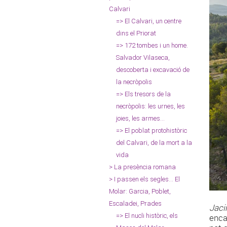
Calvari
=> El Calvari, un centre
dins el Priorat
=> 172 tombes i un home.
Salvador Vilaseca,
descoberta i excavació de
la necròpolis
=> Els tresors de la
necròpolis: les urnes, les
joies, les armes...
=> El poblat protohistòric
del Calvari, de la mort a la
vida
> La presència romana
> I passen els segles... El
Molar: Garcia, Poblet,
Escaladei, Prades
Jaci
=> El nucli històric, els
enca