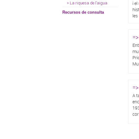
i e
> La riquesa de l’aigua
his
Recursos de consulta
les
=>
Ent
mus
Pri
Mus
=>
A t
enc
193
cor