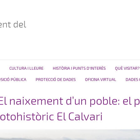
nt del
CULTURA I LLEURE
HISTÒRIA I PUNTS D'INTERÈS
QUÈ VISITAR?
ICIÓ PÚBLICA
PROTECCIÓ DE DADES
OFICINA VIRTUAL
DADES 
El naixement d’un poble: el 
otohistòric El Calvari