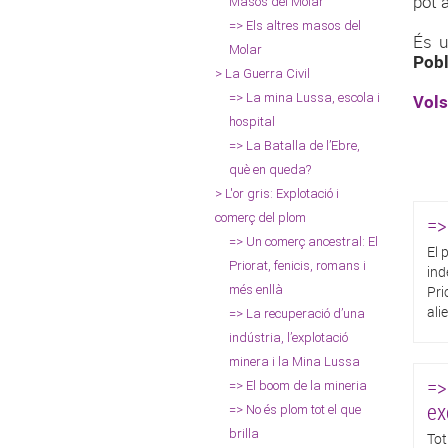
pot 
Masos del Molar
=> Els altres masos del
És 
Molar
Pobl
> La Guerra Civil
=> La mina Lussa, escola i
Vols
hospital
=> La Batalla de l’Ebre,
què en queda?
> L'or gris: Explotació i
comerç del plom
=>
=> Un comerç ancestral: El
El 
Priorat, fenicis, romans i
ind
més enllà
Pri
ali
=> La recuperació d’una
indústria, l’explotació
minera i la Mina Lussa
=>
=> El boom de la mineria
ex
=> No és plom tot el que
brilla
Tot