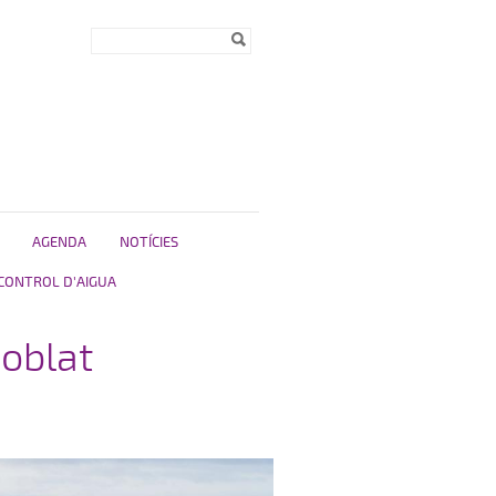
Formulari de
Cerca
cerca
AGENDA
NOTÍCIES
CONTROL D'AIGUA
poblat