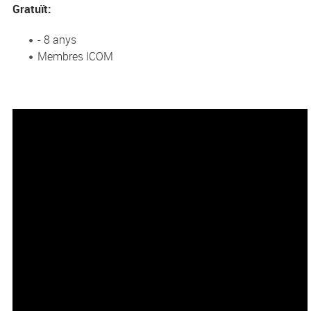
Gratuït:
- 8 anys
Membres ICOM