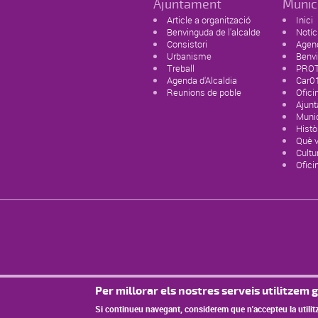
Ajuntament
Munic
Article a organització
Inici
Benvinguda de l'alcalde
Notíc
Consistori
Agen
Urbanisme
Benvi
Treball
PROT
Agenda d'Alcaldia
Car0
Reunions de poble
Ofici
Ajun
Munic
Histò
Què v
Cultur
Ofici
Per millorar els nostres serveis utilitzem g
Si continueu navegant, considerem que n'accepteu la utilit