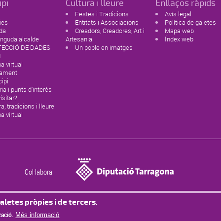
ipi
Cultura i lleure
Enllaços ràpids
Festes i Tradicions
Avís legal
ies
Entitats i Associacions
Política de galetes
da
Creadors, Creadores, Art i
Mapa web
nguda alcalde
Artesania
Índex web
ECCIÓ DE DADES
Un poble en imatges
1
na virtual
tament
ipi
ria i punts d'interès
isitar?
a, tradicions i lleure
na virtual
Col·labora
aletes pròpies i de tercers.
© Missatge de Copyright
zació.
Més informació