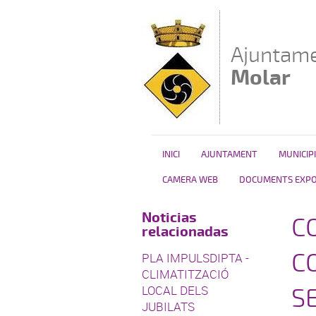
Vés al contingut
Ajuntame
Molar
INICI
AJUNTAMENT
MUNICIPI
CAMERA WEB
DOCUMENTS EXPOS
Noticias
C
relacionadas
C
PLA IMPULSDIPTA -
CLIMATITZACIÓ
LOCAL DELS
S
JUBILATS