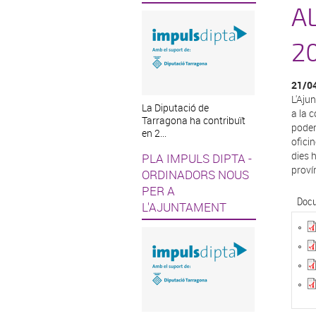
A
2
21/0
L'Aju
La Diputació de
a la 
Tarragona ha contribuït
poden
en 2...
oficin
dies h
PLA IMPULS DIPTA -
proví
ORDINADORS NOUS
PER A
Docu
L'AJUNTAMENT