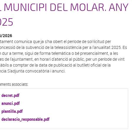
L MUNICIPI DEL MOLAR. ANY
025
4/2026
ntament comunica que ja s'ha obert el període de sol·licitud per
concessió de la subvenció de la teleassistència per a l'anualitat 2025. Es
 dur a terme, sigui de forma telemàtica o bé presencialment, a les
es de l'ajuntament, en horari d'atenció al públic, per un període de vint
àbils a comptar de la data de publicació al butlletí oficial de la
ncia.S'adjunta convocatòria i anunci.
ments associats:
decret.pdf
anunci.pdf
plantilla.pdf
declaracio_responsable.pdf